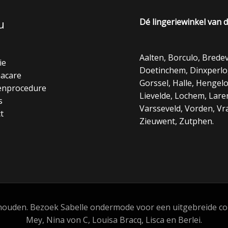
u
Dé lingeriewinkel van 
Aalten, Borculo, Bred
ie
Doetinchem, Dinxperlo
acare
Gorssel, Halle, Hengel
enprocedure
Lievelde, Lochem, Laren
s
Varsseveld, Vorden, Vr
t
Zieuwent, Zutphen.
uden. Bezoek Sabelle ondermode voor een uitgebreide collect
Mey, Nina von C, Louisa Bracq, Lisca en Berlei.