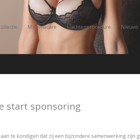
ollectie
Mammacare
klachtenprocedure
Nieuws
 start sponsoring
an te kondigen dat zij een bijzondere samenwerking zijn g