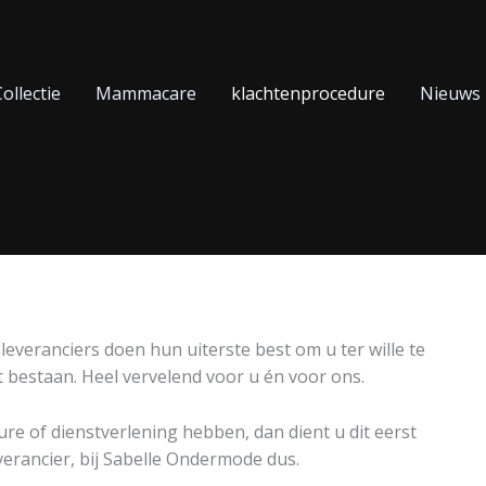
ollectie
Mammacare
klachtenprocedure
Nieuws
eranciers doen hun uiterste best om u ter wille te
ënt bestaan. Heel vervelend voor u én voor ons.
re of dienstverlening hebben, dan dient u dit eerst
verancier, bij Sabelle Ondermode dus.