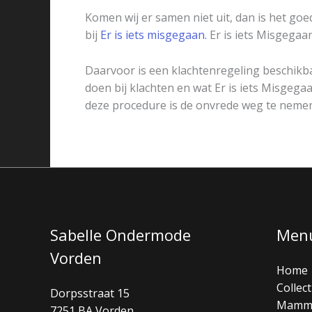
Komen wij er samen niet uit, dan is het go
bij
Er is iets misgegaan.
Er is iets Misgegaa
Daarvoor is een klachtenregeling beschikba
doen bij klachten en wat Er is iets Misgega
deze procedure is de onvrede weg te nemen
Sabelle Ondermode
Men
Vorden
Home
Collect
Dorpsstraat 15
Mamm
7251 BA Vorden