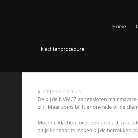
Ga
naar
de
inhoud
Home
C
klachtenprocedure
klachtenprocedure
De bij de NVMCZ aangesloten mammacare-lev
zijn. Maar soms blijft er onvrede bij de cli
Mocht u klachten over een product, procedu
altijd kenbaar te maken bij de betrokken le